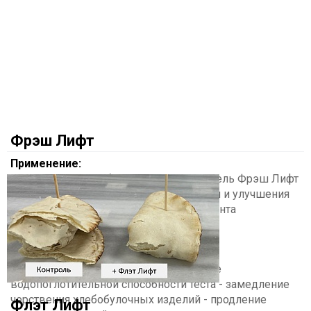
Фрэш Лифт
Применение:
Комплексный хлебопекарный улучшитель Фрэш Лифт
предназначен для сохранения свежести и улучшения
вкусовых свойств широкого ассортимента
хлебобулочных изделий.
Достигаемый эффект:
Фрэш Лифт обеспечивает: - повышение
водопоглотительной способности теста - замедление
черствения хлебобулочных изделий - продление
Флэт Лифт