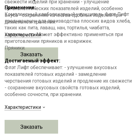
свежести изделий при хранении - улучшение
Применение:
органолептических показателей изделий, особенно
Комплексный хлебопекарный улучшитель Флэт Лифт
вкуса - сохранение качества сдобных изделий при
предназначен для производства плоских видов хлеба,
длительном хранении.
таких как пита, лаваш, нан, тортилья, чиабатта,
«ляпуны», пр. Может эффективно применяться при
Характеристики
приготовлении пряников и коврижек.
Пряники.
Заказать
Достигаемый эффект:
Флэт Лифт обеспечивает: - улучшение вкусовых
показателей готовых изделий - замедление
черствения готовых изделий и продление их свежести
- сохранение вкусовых свойств готовых изделий,
особенно сочности, при хранении.
Характеристики
Заказать