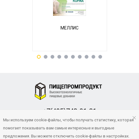
МЕЛЛИС
Бал
+7(495)748-01-31
Заказать обратный звонок
Мы используем cookie-файлы, чтобы получать статистику, которая
помогает показывать вам самые интересные и выгодные
pp-product@yandex.ru
предложения. Вы можете отключить cookie-файлы в настройках.