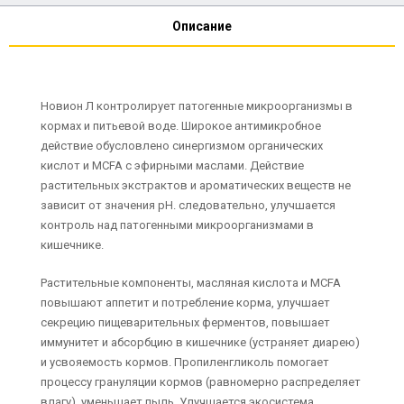
Описание
Новион Л контролирует патогенные микроорганизмы в
кормах и питьевой воде. Широкое антимикробное
действие обусловлено синергизмом органических
кислот и MCFA с эфирными маслами. Действие
растительных экстрактов и ароматических веществ не
зависит от значения pH. следовательно, улучшается
контроль над патогенными микроорганизмами в
кишечнике.
Растительные компоненты, масляная кислота и MCFA
повышают аппетит и потребление корма, улучшает
секрецию пищеварительных ферментов, повышает
иммунитет и абсорбцию в кишечнике (устраняет диарею)
и усвояемость кормов. Пропиленгликоль помогает
процессу грануляции кормов (равномерно распределяет
влагу), уменьшает пыль. Улучшается экосистема