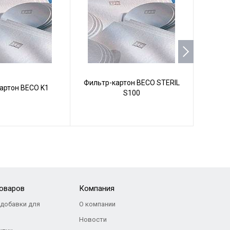
Фильтр-картон BECO STERIL
артон BECO K1
Фильт
S100
товаров
Компания
добавки для
О компании
Новости