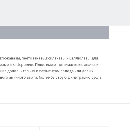
-глюканазы, пентозаназы,ксиланазы и целлюлазы для
ферменты Церемикс Плюс имеют оптимальные значения
ания дополнительно к ферментам солода или для их
ого аминного азота, более быструю фильтрацию сусла,