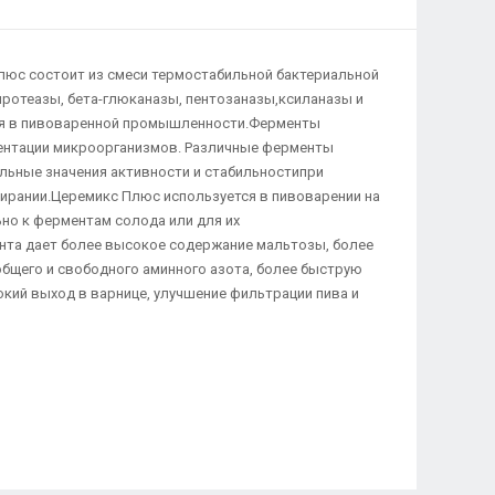
люс состоит из смеси термостабильной бактериальной
ротеазы, бета-глюканазы, пентозаназы,ксиланазы и
я в пивоваренной промышленности.Ферменты
ентации микроорганизмов. Различные ферменты
ьные значения активности и стабильностипри
тирании.Церемикс Плюс используется в пивоварении на
но к ферментам солода или для их
та дает более высокое содержание мальтозы, более
бщего и свободного аминного азота, более быструю
кий выход в варнице, улучшение фильтрации пива и