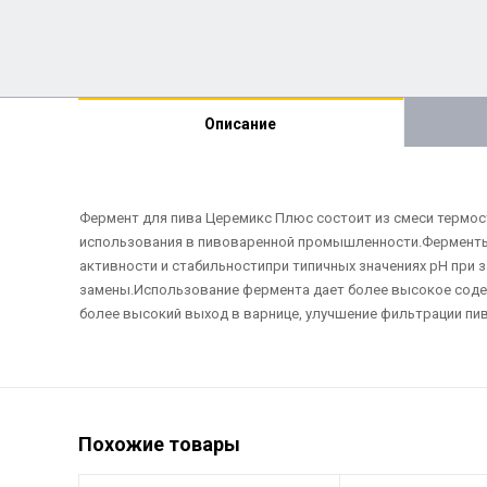
Описание
Фермент для пива Церемикс Плюс состоит из смеси термос
использования в пивоваренной промышленности.Ферменты
активности и стабильностипри типичных значениях рН при 
замены.Использование фермента дает более высокое содер
более высокий выход в варнице, улучшение фильтрации пив
Похожие товары