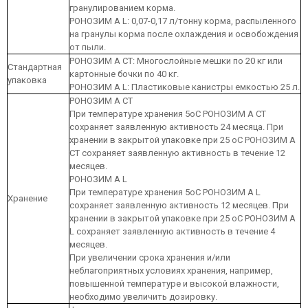
гранулированием корма.
РОНОЗИМ А L: 0,07-0,17 л/тонну корма, распыленного
на гранулы корма после охлаждения и освобождения
от пыли.
РОНОЗИМ А CT: Многослойные мешки по 20 кг или
Стандартная
картонные бочки по 40 кг.
упаковка
РОНОЗИМ А L: Пластиковые канистры емкостью 25 л.
РОНОЗИМ А CT
При температуре хранения 5оС РОНОЗИМ А CT
сохраняет заявленную активность 24 месяца. При
хранении в закрытой упаковке при 25 оС РОНОЗИМ А
CT сохраняет заявленную активность в течение 12
месяцев.
РОНОЗИМ А L
При температуре хранения 5оС РОНОЗИМ А L
Хранение
сохраняет заявленную активность 12 месяцев. При
хранении в закрытой упаковке при 25 оС РОНОЗИМ А
L сохраняет заявленную активность в течение 4
месяцев.
При увеличении срока хранения и/или
неблагоприятных условиях хранения, например,
повышенной температуре и высокой влажности,
необходимо увеличить дозировку.