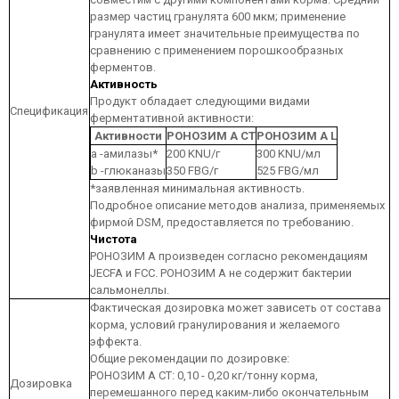
размер частиц гранулята 600 мкм; применение
гранулята имеет значительные преимущества по
сравнению с применением порошкообразных
ферментов.
Активность
Продукт обладает следующими видами
Спецификация
ферментативной активности:
Активности
РОНОЗИМ А CT
РОНОЗИМ А L
a -амилазы*
200 KNU/г
300 KNU/мл
b -глюканазы
350 FBG/г
525 FBG/мл
*заявленная минимальная активность.
Подробное описание методов анализа, применяемых
фирмой DSM, предоставляется по требованию.
Чистота
РОНОЗИМ А произведен согласно рекомендациям
JECFA и FCC. РОНОЗИМ А не содержит бактерии
сальмонеллы.
Фактическая дозировка может зависеть от состава
корма, условий гранулирования и желаемого
эффекта.
Общие рекомендации по дозировке:
РОНОЗИМ А CT: 0,10 - 0,20 кг/тонну корма,
Дозировка
перемешанного перед каким-либо окончательным