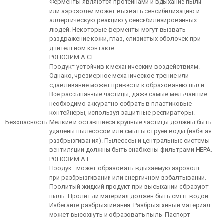
Ферменты являются протеинами и вдыхание пыли
или аэрозолей может вызвать сенсибилизацию и
аллергическую реакцию у сенсибилизированных
людей. Некоторые ферменты могут вызвать
раздражение кожи, глаз, слизистых оболочек при
длительном контакте.
РОНОЗИМ А CT
Продукт устойчив к механическим воздействиям.
Однако, чрезмерное механическое трение или
сдавливание может привести к образованию пыли.
Все рассыпанные частицы, даже самые мельчайшие
необходимо аккуратно собрать в пластиковые
контейнеры, используя защитные респираторы.
Безопасность
Мелкие и оставшиеся крупные частицы должны быть
удалены пылесосом или смыты струей воды (избегая
разбрызгивания). Пылесосы и центральные системы
вентиляции должны быть снабжены фильтрами HEPA.
РОНОЗИМ А L
Продукт может образовать вдыхаемую аэрозоль
при разбрызгивании или энергичном взбалтывании.
Пролитый жидкий продукт при высыхании образуют
пыль. Пролитый материал должен быть смыт водой.
Избегайте разбрызгивания. Разбрызганный материал
может высохнуть и образовать пыль. Паспорт