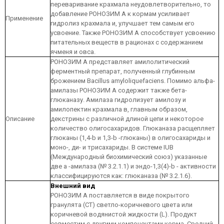
переваривание крахмала неудовлетворительно, то
добавление РОНОЗИМ А к кормам усиливает
Применение
гидролиз крахмала и, улучшает тем самым его
усвоение. Также РОНОЗИМ А способствует усвоению
питательных веществ в рационах с содержанием
ячменя и овса.
РОНОЗИМ А представляет амилолитический
ферментный препарат, полученный глубинным
брожением Bacillus amyloliquefaciens. Помимо альфа-
амилазы РОНОЗИМ А содержит также бета-
глюканазу. Амилаза гидролизует амилозу и
амилопектин крахмала в, главным образом,
Описание
декстрины с различной длиной цепи и некоторое
количество олигосахаридов. Глюканаза расщепляет
глюканы (1,4-b и 1,3-b -глюканы) в олигосахариды и
моно-, ди- и трисахариды. В системе IUB
(Международный биохимический союз) указанные
две a -амилаза (№ 3.2.1.1) и эндо-1,3(4)-b - активности
классифицируются как: глюканаза (№ 3.2.1.6).
Внешний вид
РОНОЗИМ А поставляется в виде покрытого
гранулята (СТ) светло-коричневого цвета или
коричневой водянистой жидкости (L). Продукт
совместим с другими компонентами корма. Средний