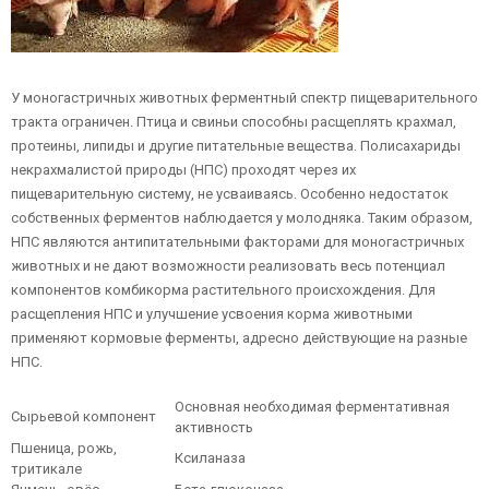
У моногастричных животных ферментный спектр пищеварительного
тракта ограничен. Птица и свиньи способны расщеплять крахмал,
протеины, липиды и другие питательные вещества. Полисахариды
некрахмалистой природы (НПС) проходят через их
пищеварительную систему, не усваиваясь. Особенно недостаток
собственных ферментов наблюдается у молодняка. Таким образом,
НПС являются антипитательными факторами для моногастричных
животных и не дают возможности реализовать весь потенциал
компонентов комбикорма растительного происхождения. Для
расщепления НПС и улучшение усвоения корма животными
применяют кормовые ферменты, адресно действующие на разные
НПС.
Основная необходимая ферментативная
Сырьевой компонент
активность
Пшеница, рожь,
Ксиланаза
тритикале