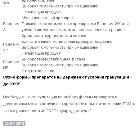
арабиноксиланы
WX
Высокая гомогенность при смешивании
Непылящий продукт
Мультиэнзимный препарат.
Ронозим
Применяется совместно с препаратом Ронозим WX для
A
улучшения усвоения кормов при включении в рацион
бройлеров, кур-несушек и свиней
Единственный пектиназный препарат на рынке
Ронозим
Высокая гомогенность при смешивании
VP
Непылящий продукт
Высокотермостабильная фитаза
Ронозим
Высокая гомогенность при смешивании
NP
Отсутствие пыли
Сухие формы препаратов выдерживают условия грануляции –
до 90°С!!!
Необходимые консультации по выбору формы препарата и
дозировкам можно получить в представительстве компании ДСМ, а
также у специалистов ГК "Пищепродпродукт"
05.07.2018