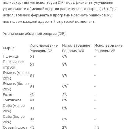
полисахариды мы используем DIF - коэффициенты улучшения
усвояемости обменной энергии растительного сырья (в %). При
использовании фермента в программе расчёта рационов мы
повышаем каждый адресный сырьевой компонент.
Увеличение обменной энергии (DIF)
Использование
Использование
Использование
Сырьё
Роксазим G2
Ронозим WX
Ронозим VP
Пшеница
5%
6%
-
Пшеничные
6%
8%
-
отруби
Ячмень (менее
8%
8%
-
20%)
Ячмень (более
*
8%
6%
-
20%)
Рожь
4%
5%
-
Тритикале
4%
6%
-
Овёс (менее
8%
8%
-
20%)
Овёс (более
8%
6%
-
20%)
Соевый шрот
4%
2%
4%