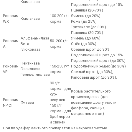
Ксиланаза
Подсолнечный шрот до 15%
Пшеница (20-70%)
Ронозим
100-200 г/т
Ячмень (до 20%)
Ксиланаза
WX
корма
Рожь (до 25%)
Тритикале (до 30%)
Пшеница (20-70%)
Альфа-амилаза
Ячмень (до 60%)
Ронозим
50- 200 г/т
Бета-
Овёс (до 30%)
A
корма
глюконаза
Соевый шрот до 30%
Подсолнечный шрот до 15%
Подсолнечный шрот (до 30%)
Пектиназа
Ронозим
150-250 г/т
Подсолнечный жмых (до 30%)
Глюконаза
VP
корма
Соевый шрот (до 30%),
Гемицеллюлаза
Рапсовый шрот (до 30%).
90 г/т
корма - для
Корма растительного
кур-
происхождения (для
Ронозим
несушек
Фитаза
повышения доступности
NР CT
150 г/т
фосфора, кальция,
корма - для
микроэлементов)
бройлеров
и свиней
При вводе ферментного препаратов на некрахмалистые