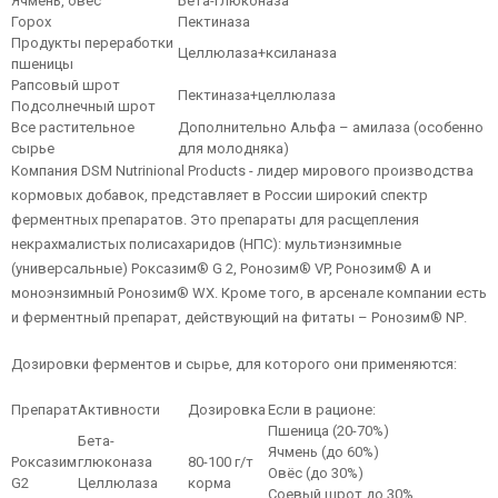
Ячмень, овёс
Бета-глюконаза
Горох
Пектиназа
Продукты переработки
Целлюлаза+ксиланаза
пшеницы
Рапсовый шрот
Пектиназа+целлюлаза
Подсолнечный шрот
Все растительное
Дополнительно Альфа – амилаза (особенно
сырье
для молодняка)
Компания DSM Nutrinional Products - лидер мирового производства
кормовых добавок, представляет в России широкий спектр
ферментных препаратов. Это препараты для расщепления
некрахмалистых полисахаридов (НПС): мультиэнзимные
(универсальные) Роксазим® G 2, Ронозим® VP, Ронозим® A и
моноэнзимный Ронозим® WX. Кроме того, в арсенале компании есть
и ферментный препарат, действующий на фитаты – Ронозим® NР.
Дозировки ферментов и сырье, для которого они применяются:
Препарат
Активности
Дозировка
Если в рационе:
Пшеница (20-70%)
Бета-
Ячмень (до 60%)
Роксазим
глюконаза
80-100 г/т
Овёс (до 30%)
G2
Целлюлаза
корма
Соевый шрот до 30%