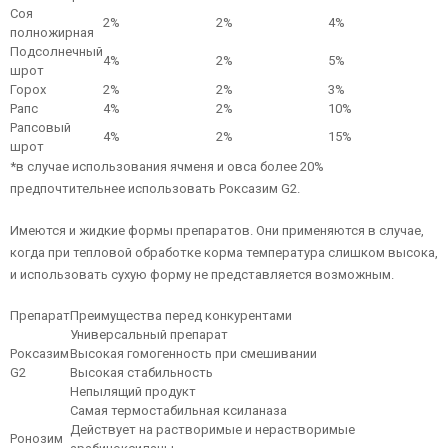
Соя
2%
2%
4%
полножирная
Подсолнечный
4%
2%
5%
шрот
Горох
2%
2%
3%
Рапс
4%
2%
10%
Рапсовый
4%
2%
15%
шрот
*в случае использования ячменя и овса более 20%
предпочтительнее использовать Роксазим G2.
Имеются и жидкие формы препаратов. Они применяются в случае,
когда при тепловой обработке корма температура слишком высока,
и использовать сухую форму не представляется возможным.
Препарат
Преимущества перед конкурентами
Универсальный препарат
Роксазим
Высокая гомогенность при смешивании
G2
Высокая стабильность
Непылящий продукт
Самая термостабильная ксиланаза
Действует на растворимые и нерастворимые
Ронозим