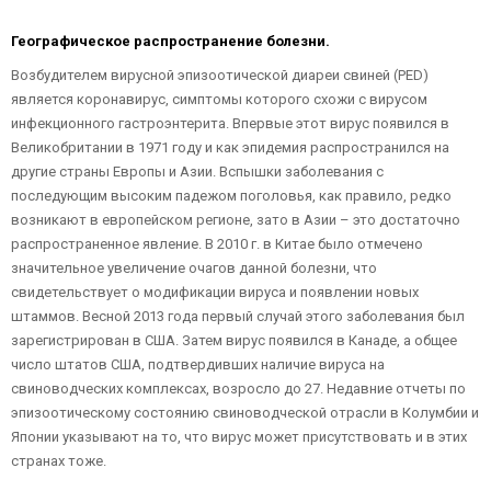
Географическое распространение болезни.
Возбудителем вирусной эпизоотической диареи свиней (PED)
является коронавирус, симптомы которого схожи с вирусом
инфекционного гастроэнтерита. Впервые этот вирус появился в
Великобритании в 1971 году и как эпидемия распространился на
другие страны Европы и Азии. Вспышки заболевания с
последующим высоким падежом поголовья, как правило, редко
возникают в европейском регионе, зато в Азии – это достаточно
распространенное явление. В 2010 г. в Китае было отмечено
значительное увеличение очагов данной болезни, что
свидетельствует о модификации вируса и появлении новых
штаммов. Весной 2013 года первый случай этого заболевания был
зарегистрирован в США. Затем вирус появился в Канаде, а общее
число штатов США, подтвердивших наличие вируса на
свиноводческих комплексах, возросло до 27. Недавние отчеты по
эпизоотическому состоянию свиноводческой отрасли в Колумбии и
Японии указывают на то, что вирус может присутствовать и в этих
странах тоже.