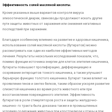
Эффективность солей масляной кислоты.
Кроме указанных выше вариантов контроля вируса
эпизоотической диареи, свиноводы продолжают искать другие
пути защиты животных от заражения или снижения негативных
последствий при заражении.
Благодаря особенному влиянию на развитие и здоровье кишечника,
использование солей масляной кислоты (бутиратов) можно
рассматривать как один из наиболее эффективных методов
лечения. Результаты нескольких исследований показали, что,
помимо функции источника энергии для клеток эпителия кишечника,
бутираты повышают пролиферацию, дифференциацию и
созревание энтероцитов тонкого кишечника, а также улучшают
барьерную функцию толстого кишечника. Бутират также влияет на
проявление генов и синтез белков, таким образом ускоряя развитие
слизистой кишечника во время роста животного или при
восстановлении поврежденного эпителия. Эффективность
бутиратов в роли стимуляторов роста и защиты желудочно-
кишечно- го тракта была доказана также и в промышленных
условиях содержания животных при клостридиозе у птицы и при