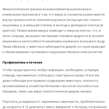
Физиологическая причина возникновения вышеописанных
клинических признаков в том, что вирус в основном размножается
внутри зрелых клеток эпителия ворсинок (энтероцитов) тонкого
кишечника, и, в меньшей степени, в молодых делящихся клетках (в
криптах). Размножение вируса приводит к некрозу клеток, что, в
свою очередь, вызывает вытекание тканевой жидкости в просвет
кишечника и неспособности кишечника нормально всасывать воду.
Таким образом, у животных наблюдается диарея, которая приводит
к обезвоживанию организма и нарушению баланса электролитов.
Профилактика и лечение.
Чтобы предотвратить любую инфекцию, необходимо, в первую
очередь, максимально соблюдать санитарные нормы. И все же,
даже соблюдая все правила содержания животных, опасность
проникновения в хозяйства болезней с высокой способностью
передачи, таких, как вирус эпизоотической диареи, велика.
Поросята, рождённые от зараженных свиноматок, приблизительно
до возраста 4-13 дней могут иметь иммунитет к болезни, полученный