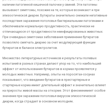
наличии патогенной кишечной палочки у свиней. Эти патогены
вызывают симптомы, похожие на те, которые возникают и при
эпизоотической диарее. Бутираты значительно снижали негативные
последствия заражения поголовья бактериальными патогенами и
обеспечивали нормальную продуктивность, практически не
отличающуюся от продуктивности неинфицированных животных.
При очевидных симптомах заболевания применение бутиратов
позволяло смягчать диарею за счет модулирующей функции
бутиратов в балансе электролитов.
Множество литературных источников и результаты полевых
испытаний в разных странах делают упор на то, что наибольший
эффект от использования бутиратов в кормах проявляется у
молодых животных. Например, опыты на поросятах-сосунах
показывают, что введение бутиратов в престартерные и
стартерные корма имеет длительный эффект и значительно влияет
на приросты живой массы на откорме. Этот феноменимеет особое
значение при заражении поголовья вирусом эпизоотической
диареи, когда страдает в основном молодняк.