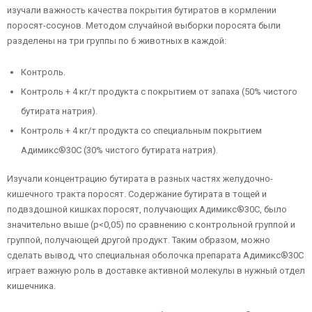
изучали важность качества покрытия бутиратов в кормлении
поросят-сосунов. Методом случайной выборки поросята были
разделены на три группы по 6 животных в каждой:
Контроль.
Контроль + 4 кг/т продукта с покрытием от запаха (50% чистого
бутирата натрия).
Контроль + 4 кг/т продукта со специальным покрытием
Адимикс®30C (30% чистого бутирата натрия).
Изучали концентрацию бутирата в разных частях желудочно-
кишечного тракта поросят. Содержание бутирата в тощей и
подвздошной кишках поросят, получающих Адимикс®30C, было
значительно выше (р<0,05) по сравнению с контрольной группой и
группой, получающей другой продукт. Таким образом, можно
сделать вывод, что специальная оболочка препарата Адимикс®30C
играет важную роль в доставке активной молекулы в нужный отдел
кишечника.