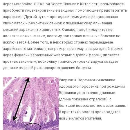
через молозиво. В Южной Корее, Японии и Китае есть возможность
приобрести лицензированные вакцины, помогающие предотвратить
заражение. Другой путь – проведение иммунизации супоросных
свиноматок и ремонтных свинок с помощью скармли- вания
фекалий зараженных животных. Однако, такой иммунитет не
является пожизненным, поэтому повторная вспышка болезни не
исключается. Более того, в некоторых странах перемещение
зараженного материала, например, при иммунизации одной фермы
через фекалии зараженных животных с другой фермы, является
противозаконным, поскольку транспортировка вируса создает
дополнительный риск распространения болезни.
Рисунок 3. Ворсинки кишечника
здорового поросенка при рождении.
Ворсинки достаточно длинные
(длина показана стрелкой), с
большой поверхностью всасывания.
В криптах (в овале) производятся
новые клетки эпителия.