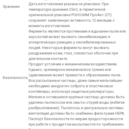
Дата изготовления указана на упаковке. При
Хранение
температуре хранения 25оС, в герметичной
оригинальной упаковке РОНОЗИМ ПроАкт (СТ)
сохраняет заявленную активность 12 месяцев с
момента изготовления.
Ферменты являются протеинами и вдыхание пыли или
аэрозолей может вызвать сенсибилизацию и
аллергическую реакцию у сенсибилизированных
людей. Некоторые ферменты могут вызвать
раздражение кожи, глаз, слизистых оболочек при
длительном контакте.
Продукт устойчив к механическим воздействиям.
Однако, чрезмерное механическое трение или
сдавливание может привести к образованию пыли.
Безопасность
Все рассыпанные частицы, даже самые мельчайшие
необходимо аккуратно собрать в пластиковые
контейнеры, используя защитные респираторы.
Мелкие и оставшиеся крупные частицы должны быть
удалены пылесосом или смыты струей воды (избегая
разбрызгивания). Пылесосы и центральные системы
вентиляции должны быть снабжены фильтрами HEPA.
Паспорт Безопасности по мерам предосторожности
при работе с продуктом высылаются по требованию.