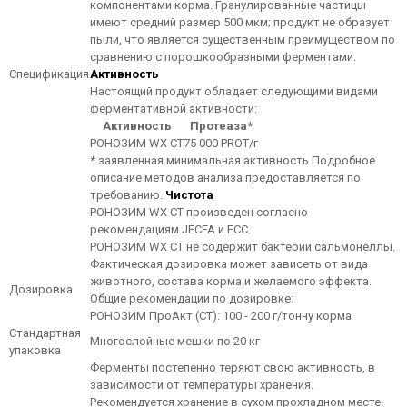
компонентами корма. Гранулированные частицы
имеют средний размер 500 мкм; продукт не образует
пыли, что является существенным преимуществом по
сравнению с порошкообразными ферментами.
Спецификация
Активность
Настоящий продукт обладает следующими видами
ферментативной активности:
Активность
Протеаза*
РОНОЗИМ WX СТ
75 000 PROT/г
* заявленная минимальная активность Подробное
описание методов анализа предоставляется по
требованию.
Чистота
РОНОЗИМ WX СТ произведен согласно
рекомендациям JECFA и FCC.
РОНОЗИМ WX СТ не содержит бактерии сальмонеллы.
Фактическая дозировка может зависеть от вида
животного, состава корма и желаемого эффекта.
Дозировка
Общие рекомендации по дозировке:
РОНОЗИМ ПроАкт (СТ): 100 - 200 г/тонну корма
Стандартная
Многослойные мешки по 20 кг
упаковка
Ферменты постепенно теряют свою активность, в
зависимости от температуры хранения.
Рекомендуется хранение в сухом прохладном месте.