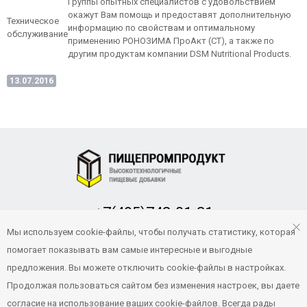
Группы опытных специалистов с удовольствием
окажут Вам помощь и предоставят дополнительную
Техническое
информацию по свойствам и оптимальному
обслуживание
применению РОНОЗИМА ПроАкт (СТ), а также по
другим продуктам компании DSM Nutritional Products.
13.07.2016
+7(495)748-01-31
Заказать обратный звонок
Мы используем cookie-файлы, чтобы получать статистику, которая
помогает показывать вам самые интересные и выгодные
pp-product@yandex.ru
предложения. Вы можете отключить cookie-файлы в настройках.
Продолжая пользоваться сайтом без изменения настроек, вы даете
согласие на использование ваших cookie-файлов. Всегда рады