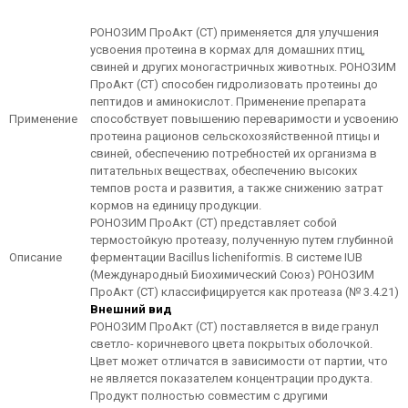
РОНОЗИМ ПроАкт (СТ) применяется для улучшения
усвоения протеина в кормах для домашних птиц,
свиней и других моногастричных животных. РОНОЗИМ
ПроАкт (СТ) способен гидролизовать протеины до
пептидов и аминокислот. Применение препарата
Применение
способствует повышению переваримости и усвоению
протеина рационов сельскохозяйственной птицы и
свиней, обеспечению потребностей их организма в
питательных веществах, обеспечению высоких
темпов роста и развития, а также снижению затрат
кормов на единицу продукции.
РОНОЗИМ ПроАкт (СТ) представляет собой
термостойкую протеазу, полученную путем глубинной
Описание
ферментации Bacillus licheniformis. В системе IUB
(Международный Биохимический Союз) РОНОЗИМ
ПроАкт (СТ) классифицируется как протеаза (№ 3.4.21)
Внешний вид
РОНОЗИМ ПроАкт (СТ) поставляется в виде гранул
светло- коричневого цвета покрытых оболочкой.
Цвет может отличатся в зависимости от партии, что
не является показателем концентрации продукта.
Продукт полностью совместим с другими