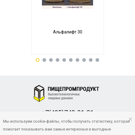
Альфалифт 30
Пр
+7(495)748-01-31
Заказать обратный звонок
Мы используем cookie-файлы, чтобы получать статистику, которая
помогает показывать вам самые интересные и выгодные
pp-product@yandex.ru