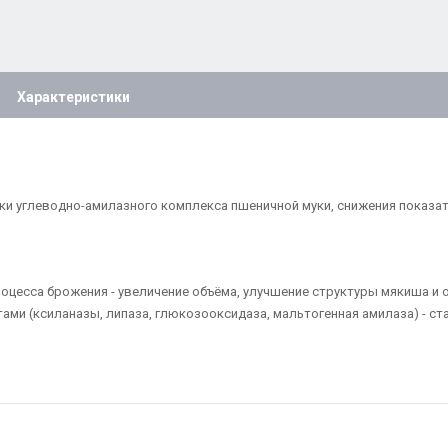
Характеристики
 углеводно-амилазного комплекса пшеничной муки, снижения показате
оцесса брожения - увеличение объёма, улучшение структуры мякиша и о
тами (ксиланазы, липаза, глюкозооксидаза, мальтогенная амилаза) - с