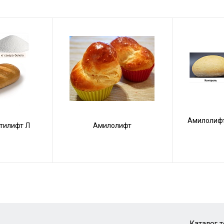
Амилолифт
тилифт Л
Амилолифт
Каталог 