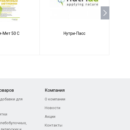
и-Мет 50 С
Нутри-Пасс
товаров
Компания
добавки для
О компании
Новости
итки
Акции
хлебобулочных,
Контакты
дитерских и