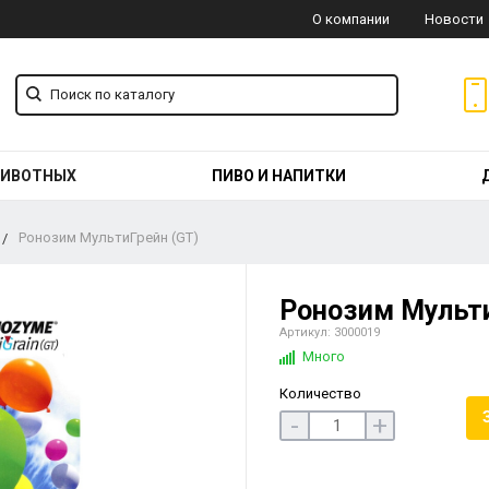
О компании
Новости
ЖИВОТНЫХ
ПИВО И НАПИТКИ
Ронозим МультиГрейн (GT)
Ронозим Мульти
Артикул: 3000019
Много
Количество
-
+