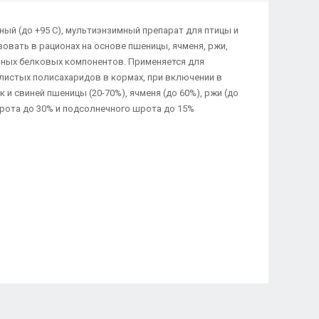
ый (до +95 С), мультиэнзимный препарат для птицы и
зовать в рационах на основе пшеницы, ячменя, ржи,
ьных белковых компонентов. Применяется для
листых полисахаридов в кормах, при включении в
 и свиней пшеницы (20-70%), ячменя (до 60%), ржи (до
 шрота до 30% и подсолнечного шрота до 15%