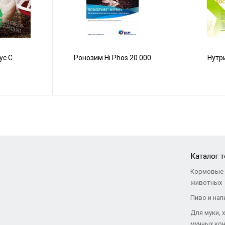
ус С
Ронозим Hi Phos 20 000
Нутр
Каталог 
Кормовые 
животных
Пиво и нап
Для муки, 
мучных кон