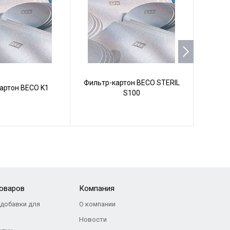
Фильтр-картон BECO STERIL
артон BECO K1
Фильт
S100
товаров
Компания
добавки для
О компании
Новости