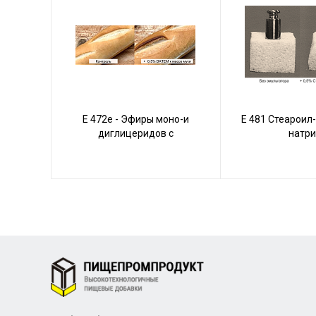
Е 472е - Эфиры моно-и
Е 481 Стеароил
диглицеридов с
натри
диацетилвинной кислотой
(DATEM)