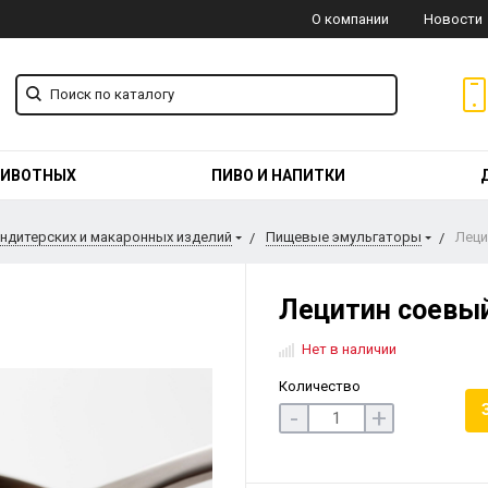
О компании
Новости
ЖИВОТНЫХ
ПИВО И НАПИТКИ
ондитерских и макаронных изделий
Пищевые эмульгаторы
Леци
Лецитин соевы
Нет в наличии
Количество
-
+