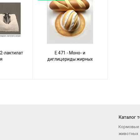
-2-лактилат
Е 471 - Моно- и
я
диглицериды жирных
кислот
Каталог 
Кормовые 
животных