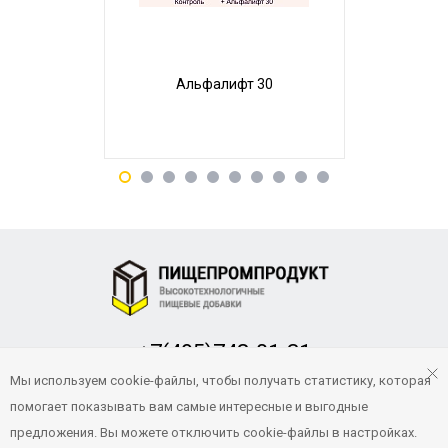
Альфалифт 30
Пр
+7(495)748-01-31
Заказать обратный звонок
Мы используем cookie-файлы, чтобы получать статистику, которая
помогает показывать вам самые интересные и выгодные
pp-product@yandex.ru
предложения. Вы можете отключить cookie-файлы в настройках.